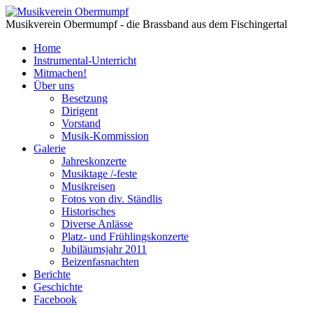
Musikverein Obermumpf - die Brassband aus dem Fischingertal
Home
Instrumental-Unterricht
Mitmachen!
Über uns
Besetzung
Dirigent
Vorstand
Musik-Kommission
Galerie
Jahreskonzerte
Musiktage /-feste
Musikreisen
Fotos von div. Ständlis
Historisches
Diverse Anlässe
Platz- und Frühlingskonzerte
Jubiläumsjahr 2011
Beizenfasnachten
Berichte
Geschichte
Facebook